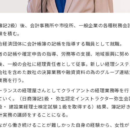
簿記2級）後、会計事務所や市役所、一般企業の各種税務会
験を積む。
合経済団体に会計帳簿の記帳を指導する職員として就職。
者の記帳や確定申告の指導、労務等の支援、地域振興に努め
後、一般の会社に経理責任者として従事。新しい経理システ
会社を含めた数社の決算業務や融資資料の為のグループ連結
業務を行う。
ーランスの経理屋さんとしてクライアントの経理業務等を行
ていく。（日商簿記1級・ 弥生認定インストラクター弥生会
級・ 建設業経理士検定試験１級を取得する）結果、簿記好
計実務の講師をすることになる。
ながら働き続けることが難しかった自身の経験から、女性が