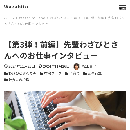
Wazabito
MENU
ホーム
Wazabito-Labo
わざびとさんの声
【第3弾！前編】先輩わざび
とさんへのお仕事インタビュー
【第3弾！前編】先輩わざびとさ
んへのお仕事インタビュー
投稿日
2024年11月28日
更新日
2024年11月26日
著者
松田貴子
カテゴリー
わざびとさんの声
カテゴリー
在宅ワーク
カテゴリー
子育て
カテゴリー
家事両立
カテゴリー
社会人の心得